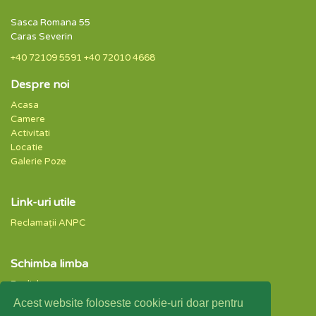
Sasca Romana 55
Caras Severin
+40 72109 5591
+40 72010 4668
Despre noi
Acasa
Camere
Activitati
Locatie
Galerie Poze
Link-uri utile
Reclamații ANPC
Schimba limba
English
Romana
Acest website foloseste cookie-uri doar pentru